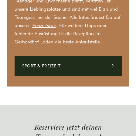
Teenager und Erwachsene parat, verraten Dir
unsere Lieblingsplätze und sind mit viel Elan und
Teamgeist bei der Sache. Alle Infos findest Du auf
unserer
Freizeitseite
. Für weitere Tipps oder
fehlende Ausrüstung ist die Rezeption im
Gerhardhof Laden die beste Anlaufstelle.
SPORT & FREIZEIT
Reserviere jetzt deinen