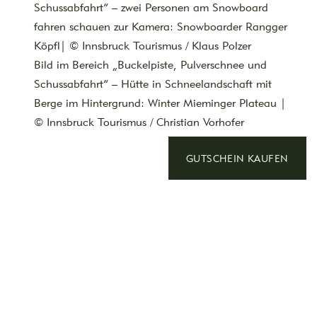
Schussabfahrt“ – zwei Personen am Snowboard
fahren schauen zur Kamera: Snowboarder Rangger
Köpfl| © Innsbruck Tourismus / Klaus Polzer
Bild im Bereich „Buckelpiste, Pulverschnee und
Schussabfahrt“ – Hütte in Schneelandschaft mit
Berge im Hintergrund: Winter Mieminger Plateau |
© Innsbruck Tourismus / Christian Vorhofer
Seite „Schneeschuhwandern“
GUTSCHEIN KAUFEN
(https://gerhardhof.com/sport-und-
freizeit/winteraktivitaeten/schneeschuhwandern/):
Erstes großes Bild auf Seite – zwei Personen mit
Hund, im Hintergrund Berglandschaft: Simmering |
© Innsbruck Tourismus / Christian Vorhofer
Bild im Bereich „Weite Landschaft, Stille und
Glitzerschnee“ – Person mit Rücken zur Kamera
blickt Richtung Berge, verschneite Landschaft: