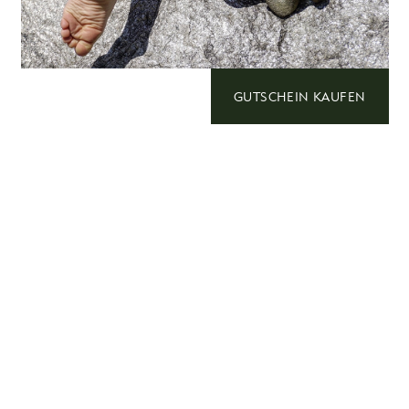
GUTSCHEIN KAUFEN
Spielplatz & Kinderbetreuung
Unser großer, eingezäunter Spielplatz liegt – direkt
neben dem Gastgarten – so zentral, dass unsere
kleinen Tages- und Campinggäste ihn ebenso gut
nutzen können. Dazu ist das Sanitärhaus mit
Toiletten und Handwaschbecken gleich ums Eck.
Für die ganz Kleinen gibt’s …