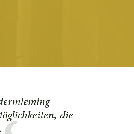
ldermieming
glichkeiten, die
.