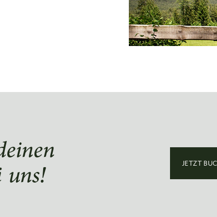
 deinen
 uns!
JETZT BU